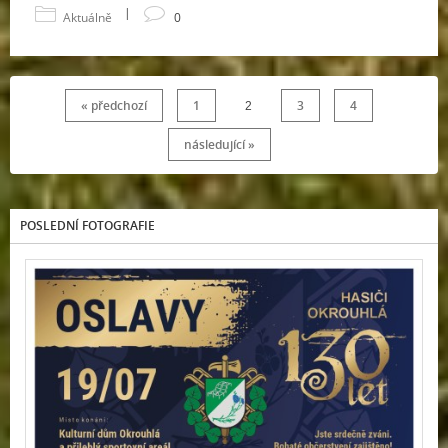
|
Aktuálně
0
« předchozí
1
3
4
2
následující »
POSLEDNÍ FOTOGRAFIE