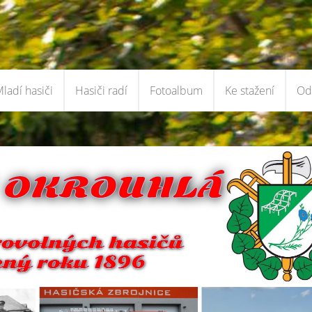
ladí hasiči
Hasiči radí
Fotoalbum
Ke stažení
Od