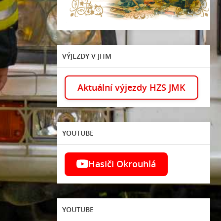
VÝJEZDY V JHM
Aktuální výjezdy HZS JMK
YOUTUBE
Hasiči Okrouhlá
YOUTUBE