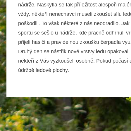
nádrže. Naskytla se tak příležitost alespoň malé
vždy, někteří nenechavci museli zkoušet sílu l
poškodili. To však některé z nás neodradilo. Jak
sportu se sešlo u nádrže, kde pracně odhrnuli vr
přijeli hasiči a pravidelnou zkoušku čerpadla využ
Druhý den se nástřik nové vrstvy ledu opakoval
někteří z Vás vyzkoušeli osobně. Pokud počasí dov
údržbě ledové plochy.