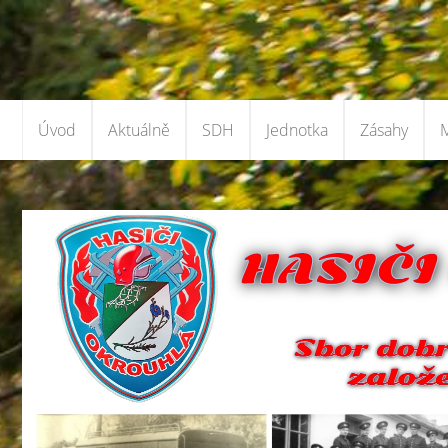
Úvod
Aktuálně
SDH
Jednotka
Zásahy
M