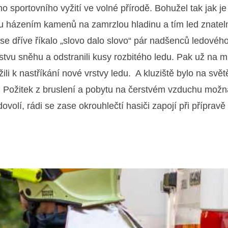
ho sportovního vyžití ve volné přírodě. Bohužel tak jak j
edu házením kamenů na zamrzlou hladinu a tím led znatel
 se dříve říkalo „slovo dalo slovo“ pár nadšenců ledovéh
stvu sněhu a odstranili kusy rozbitého ledu. Pak už na m
ili k nastříkání nové vrstvy ledu. A kluziště bylo na svět
. Požitek z bruslení a pobytu na čerstvém vzduchu možn
olí, rádi se zase okrouhlečtí hasiči zapojí při přípravě 