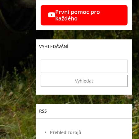
První pomoc pro
každého
VYHLEDÁVÁNÍ
RSS
Přehled zdrojů