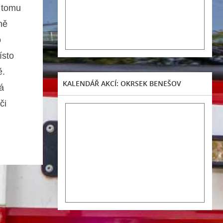
e tomu
ně
o
ísto
ě.
KALENDÁŘ AKCÍ: OKRSEK BENEŠOV
á
či