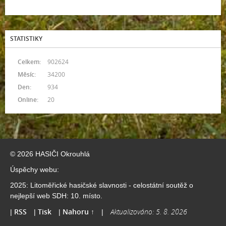
STATISTIKY
Celkem:
902624
Měsíc:
34200
Den:
934
Online:
20
© 2026 HASIČI Okrouhlá
Úspěchy webu:
2025: Litoměřické hasičské slavnosti - celostátní soutěž o
nejlepší web SDH: 10. místo.
RSS
Tisk
Nahoru ↑
Aktualizováno: 5. 8. 2026
|
|
|
|