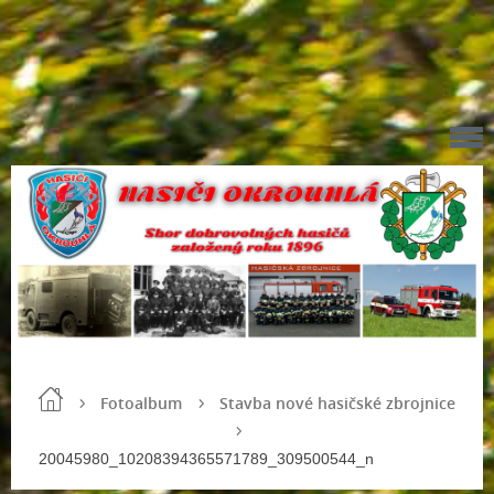
Fotoalbum
Stavba nové hasičské zbrojnice
20045980_10208394365571789_309500544_n