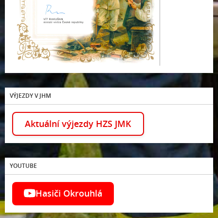
VÝJEZDY V JHM
Aktuální výjezdy HZS JMK
YOUTUBE
Hasiči Okrouhlá