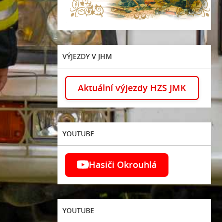
VÝJEZDY V JHM
Aktuální výjezdy HZS JMK
YOUTUBE
Hasiči Okrouhlá
YOUTUBE