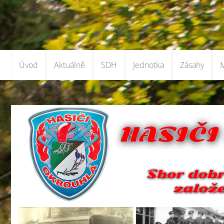
Úvod
Aktuálně
SDH
Jednotka
Zásahy
M