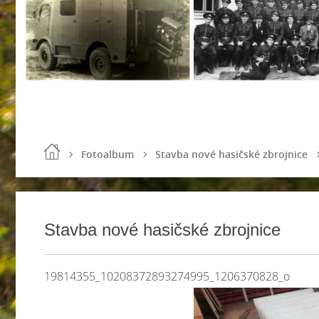
Fotoalbum
Stavba nové hasičské zbrojnice
Stavba nové hasičské zbrojnice
19814355_10208372893274995_1206370828_o