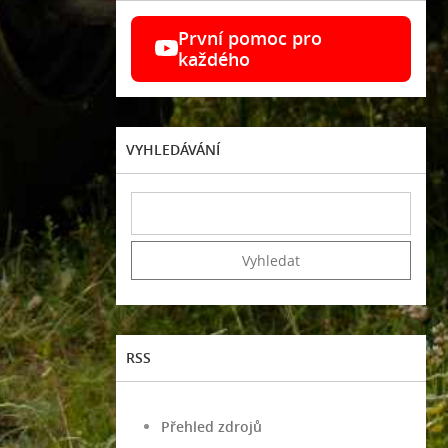
První pomoc pro
každého
VYHLEDÁVÁNÍ
RSS
Přehled zdrojů