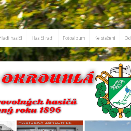
ladí hasiči
Hasiči radí
Fotoalbum
Ke stažení
Od