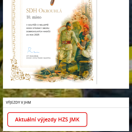
VÝJEZDY V JHM
Aktuální výjezdy HZS JMK