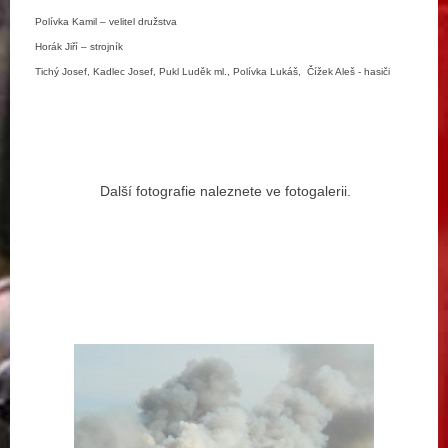
Polívka Kamil – velitel družstva
Horák Jiří – strojník
Tichý Josef, Kadlec Josef, Pukl Luděk ml., Polívka Lukáš, Čížek Aleš - hasiči
Další fotografie naleznete ve fotogalerii.