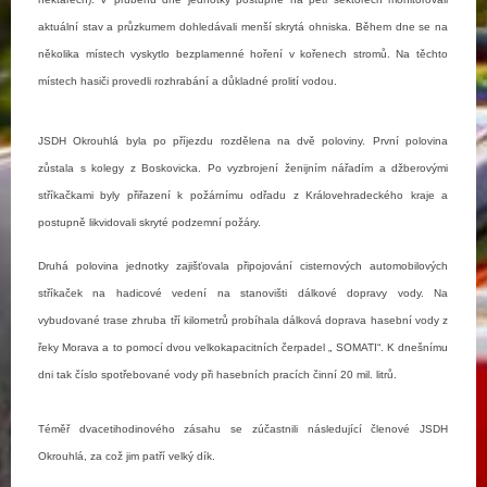
aktuální stav a průzkumem dohledávali menší skrytá ohniska. Během dne se na
několika místech vyskytlo bezplamenné hoření v kořenech stromů. Na těchto
místech hasiči provedli rozhrabání a důkladné prolití vodou.
JSDH Okrouhlá byla po příjezdu rozdělena na dvě poloviny. První polovina
zůstala s kolegy z Boskovicka. Po vyzbrojení ženijním nářadím a džberovými
stříkačkami byly přiřazení k požárnímu odřadu z Královehradeckého kraje a
postupně likvidovali skryté podzemní požáry.
Druhá polovina jednotky zajišťovala připojování cisternových automobilových
stříkaček na hadicové vedení na stanovišti dálkové dopravy vody. Na
vybudované trase zhruba tří kilometrů probíhala dálková doprava hasební vody z
řeky Morava a to pomocí dvou velkokapacitních čerpadel „ SOMATI“. K dnešnímu
dni tak číslo spotřebované vody při hasebních pracích činní 20 mil. litrů.
Téměř dvacetihodinového zásahu se zúčastnili následující členové JSDH
Okrouhlá, za což jim patří velký dík.