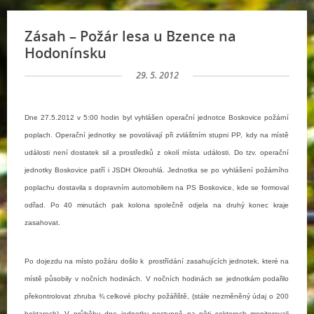
Zásah – Požár lesa u Bzence na
Hodonínsku
29. 5. 2012
Dne 27.5.2012 v 5:00 hodin byl vyhlášen operační jednotce Boskovice požární
poplach. Operační jednotky se povolávají při zvláštním stupni PP, kdy na místě
události není dostatek sil a prostředků z okolí místa události. Do tzv. operační
jednotky Boskovice patří i JSDH Okrouhlá. Jednotka se po vyhlášení požárního
poplachu dostavila s dopravním automobilem na PS Boskovice, kde se formoval
odřad. Po 40 minutách pak kolona společně odjela na druhý konec kraje
zasahovat.
Po dojezdu na místo požáru došlo k prostřídání zasahujících jednotek, které na
místě působily v nočních hodinách. V nočních hodinách se jednotkám podařilo
překontrolovat zhruba ¾ celkové plochy požářiště, (stále nezměněný údaj o 200
hektarech). V průběhu dne jednotky postupně na pěti sektorech monitorovali