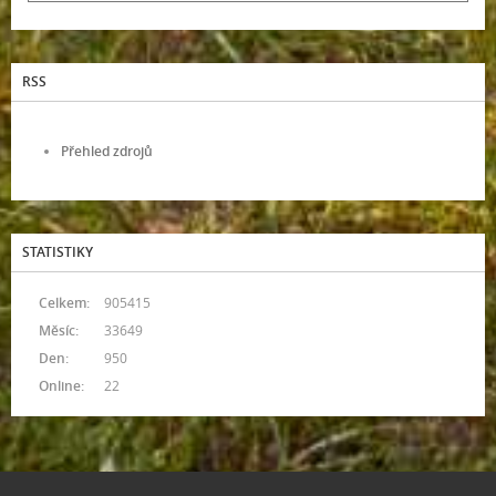
RSS
Přehled zdrojů
STATISTIKY
Celkem:
905415
Měsíc:
33649
Den:
950
Online:
22