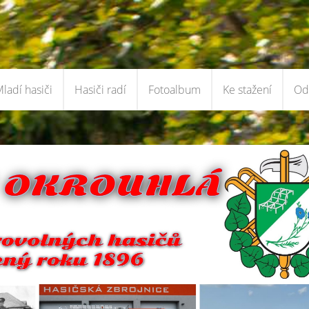
ladí hasiči
Hasiči radí
Fotoalbum
Ke stažení
Od