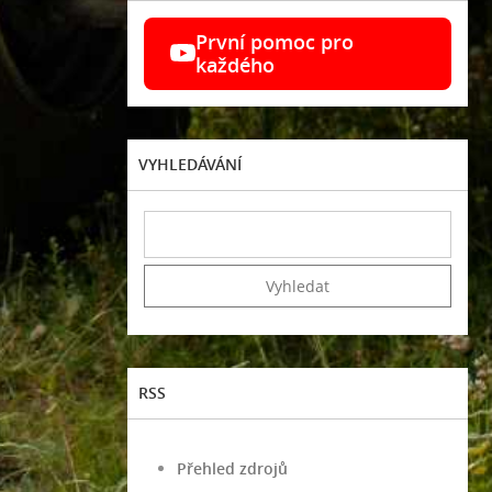
První pomoc pro
každého
VYHLEDÁVÁNÍ
RSS
Přehled zdrojů