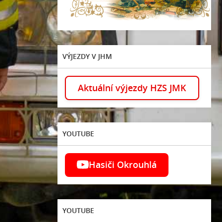
VÝJEZDY V JHM
Aktuální výjezdy HZS JMK
YOUTUBE
Hasiči Okrouhlá
YOUTUBE