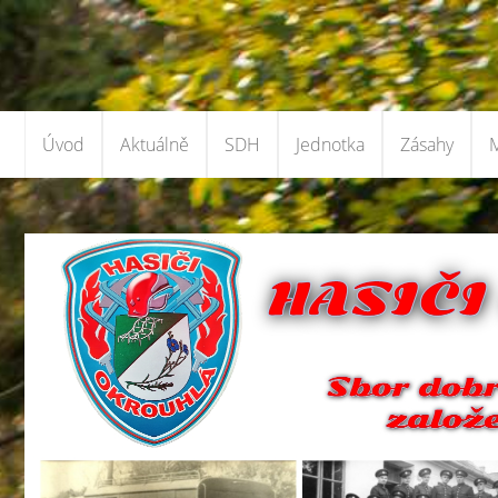
Úvod
Aktuálně
SDH
Jednotka
Zásahy
M