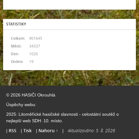
STATISTIKY
Celkem:
901645
Měsíc:
34337
Den:
1026
Online:
19
© 2026 HASIČI Okrouhlá
Úspěchy webu:
2025: Litoměřické hasičské slavnosti - celostátní soutěž o
nejlepší web SDH: 10. místo.
RSS
Tisk
Nahoru ↑
Aktualizováno: 5. 8. 2026
|
|
|
|