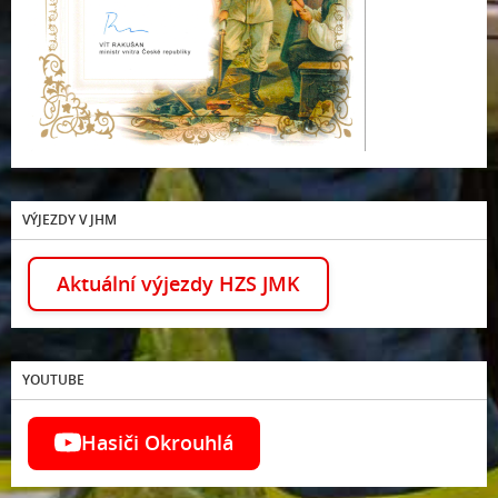
VÝJEZDY V JHM
Aktuální výjezdy HZS JMK
YOUTUBE
Hasiči Okrouhlá