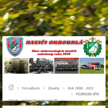
Fotoalbum
Zásahy
Rok 2008 - 2022
P2280158.JPG
Zásah - technická pomoc V ZD