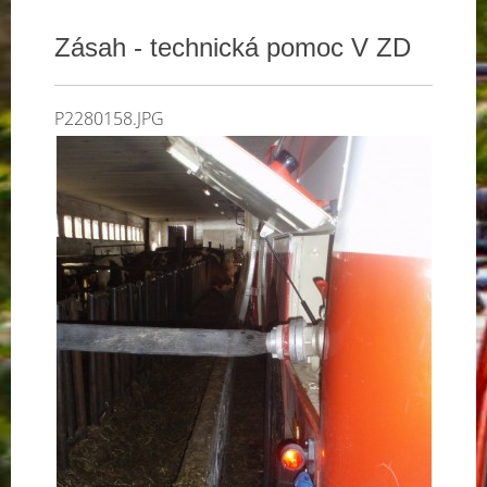
Zásah - technická pomoc V ZD
P2280158.JPG