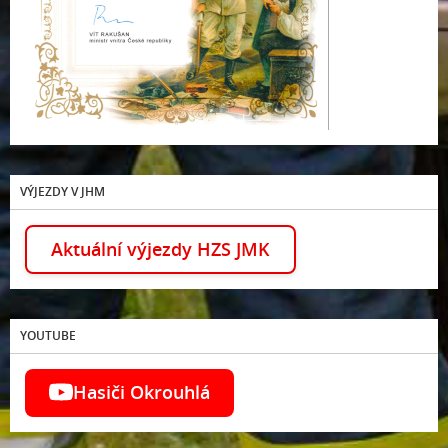
VÝJEZDY V JHM
Aktuální výjezdy HZS JMK
YOUTUBE
Hasiči Okrouhlá