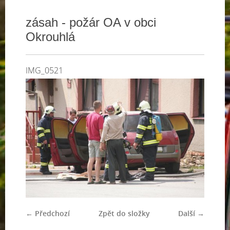
zásah - požár OA v obci
Okrouhlá
IMG_0521
← Předchozí
Zpět do složky
Další →