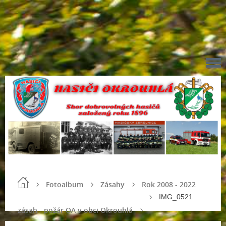
Fotoalbum
Zásahy
Rok 2008 - 2022
IMG_0521
zásah - požár OA v obci Okrouhlá