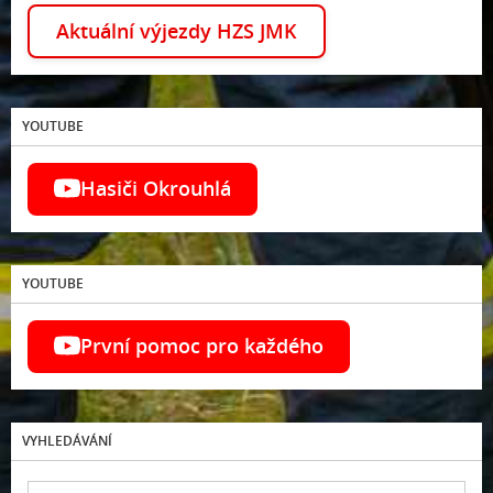
Aktuální výjezdy HZS JMK
YOUTUBE
Hasiči Okrouhlá
YOUTUBE
První pomoc pro každého
VYHLEDÁVÁNÍ