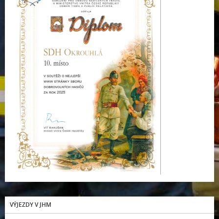
VÝJEZDY V JHM