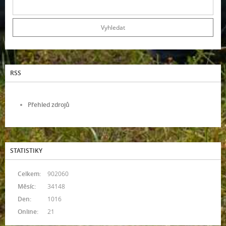
RSS
Přehled zdrojů
STATISTIKY
Celkem:
902060
Měsíc:
34148
Den:
1016
Online:
21