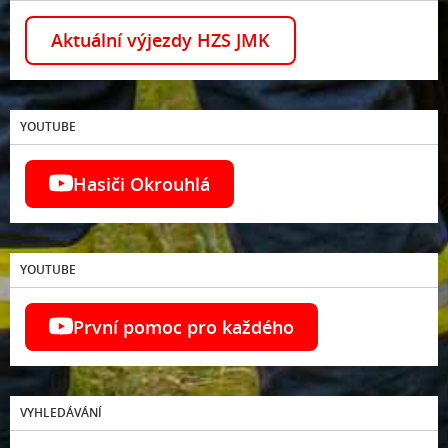
Aktuální výjezdy HZS JMK
YOUTUBE
Hasiči Okrouhlá
YOUTUBE
První pomoc pro každého
VYHLEDÁVÁNÍ