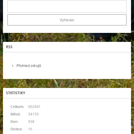
RSS
Přehled zdrojů
STATISTIKY
Celkem:
902941
Měsíc:
34150
Den:
938
Online:
16