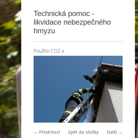
Technická pomoc -
likvidace nebezpečného
hmyzu
Použito CO2 a
← Předchozí
Zpět do složky
Další →