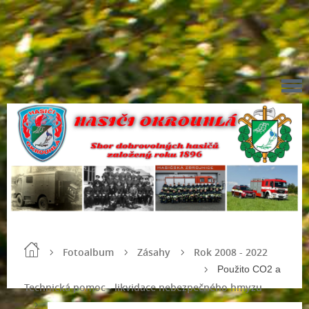
Fotoalbum
Zásahy
Rok 2008 - 2022
Použito CO2 a
Technická pomoc - likvidace nebezpečného hmyzu