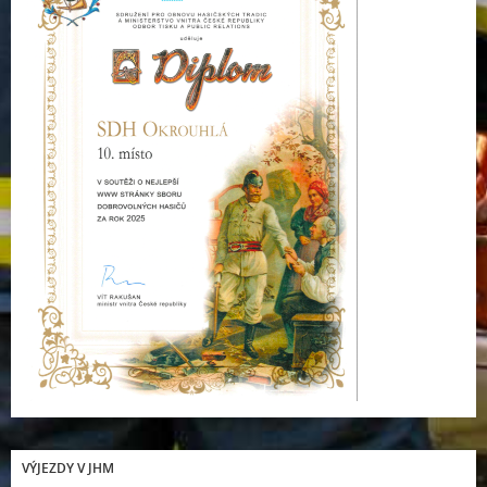
VÝJEZDY V JHM