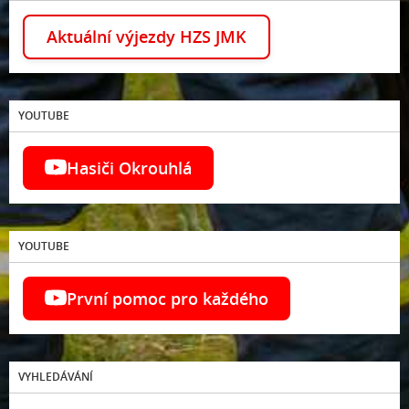
Aktuální výjezdy HZS JMK
YOUTUBE
Hasiči Okrouhlá
YOUTUBE
První pomoc pro každého
VYHLEDÁVÁNÍ