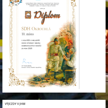
VÝJEZDY V JHM