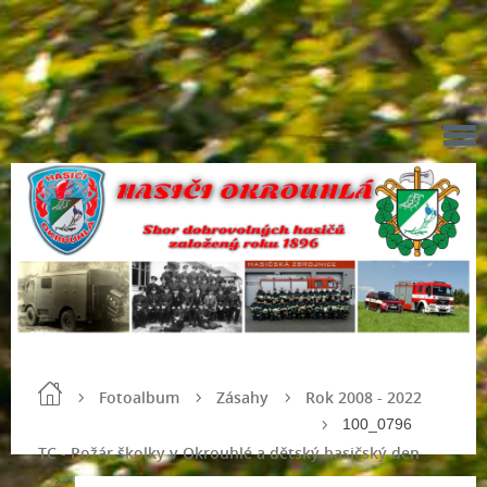
Fotoalbum
Zásahy
Rok 2008 - 2022
100_0796
TC - Požár školky v Okrouhlé a dětský hasičský den