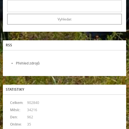
RSS
Přehled zdrojů
STATISTIKY
Celkem:
902840
Měsíc:
34216
Den:
962
Online:
35