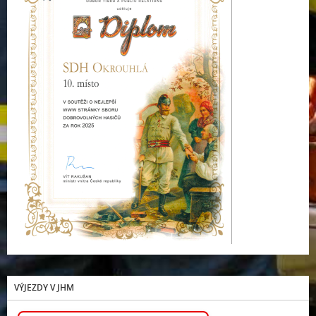
VÝJEZDY V JHM