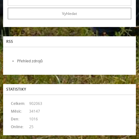
RSS
Přehled zdrojů
STATISTIKY
Celkem:
902063
Měsíc:
34147
Den:
1016
Online:
25