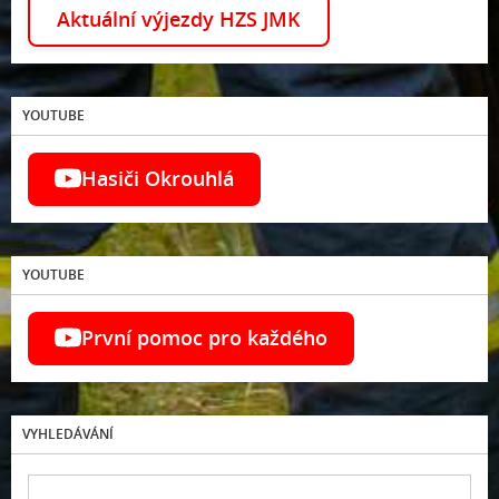
Aktuální výjezdy HZS JMK
YOUTUBE
Hasiči Okrouhlá
YOUTUBE
První pomoc pro každého
VYHLEDÁVÁNÍ