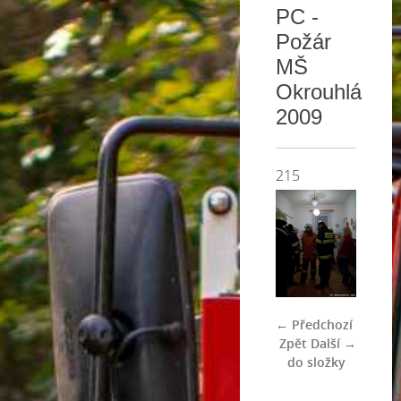
PC -
Požár
MŠ
Okrouhlá
2009
215
← Předchozí
Zpět
Další →
do složky