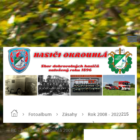
Fotoalbum
Zásahy
Rok 2008 - 2022
215
PC - Požár MŠ Okrouhlá 2009