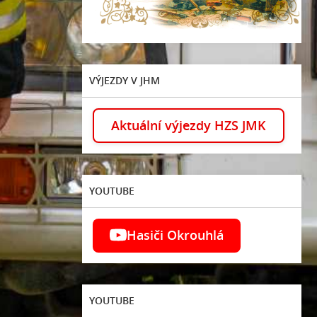
VÝJEZDY V JHM
Aktuální výjezdy HZS JMK
YOUTUBE
Hasiči Okrouhlá
YOUTUBE