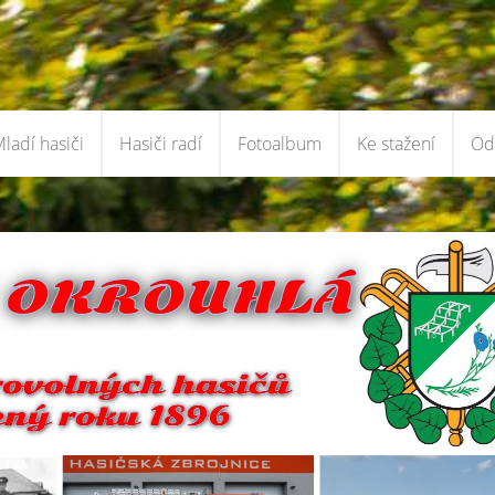
ladí hasiči
Hasiči radí
Fotoalbum
Ke stažení
Od