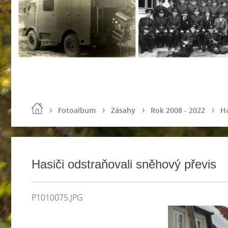
Fotoalbum
Zásahy
Rok 2008 - 2022
Ha
Hasiči odstraňovali sněhový převis
P1010075.JPG