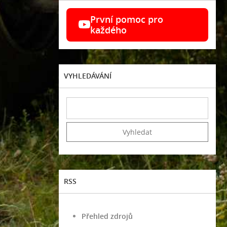
První pomoc pro
každého
VYHLEDÁVÁNÍ
RSS
Přehled zdrojů