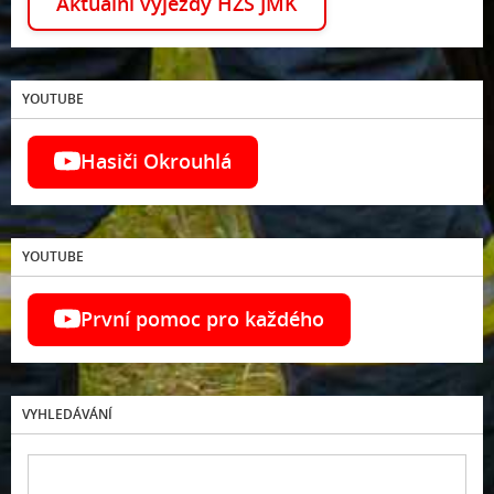
Aktuální výjezdy HZS JMK
YOUTUBE
Hasiči Okrouhlá
YOUTUBE
První pomoc pro každého
VYHLEDÁVÁNÍ