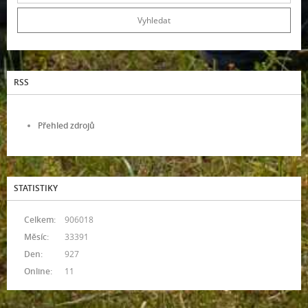
RSS
Přehled zdrojů
STATISTIKY
Celkem:
906018
Měsíc:
33391
Den:
927
Online:
11