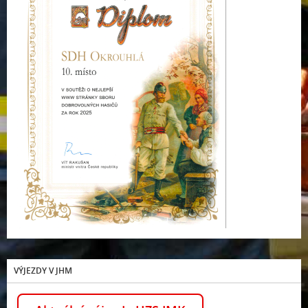
VÝJEZDY V JHM