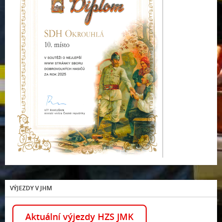
VÝJEZDY V JHM
Aktuální výjezdy HZS JMK