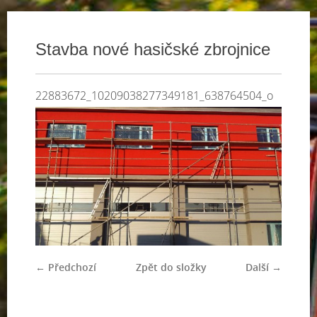
Stavba nové hasičské zbrojnice
22883672_10209038277349181_638764504_o
← Předchozí
Zpět do složky
Další →