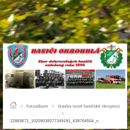
Fotoalbum
Stavba nové hasičské zbrojnice
22883672_10209038277349181_638764504_o