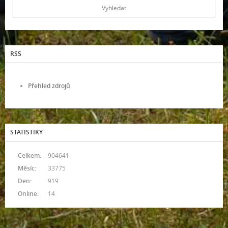
RSS
Přehled zdrojů
STATISTIKY
Celkem:
904641
Měsíc:
33775
Den:
919
Online:
14