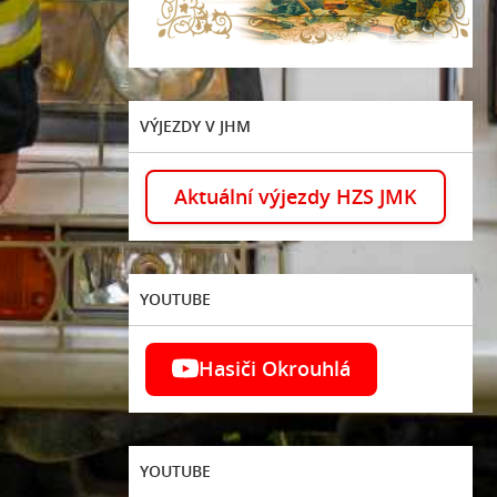
VÝJEZDY V JHM
Aktuální výjezdy HZS JMK
YOUTUBE
Hasiči Okrouhlá
YOUTUBE