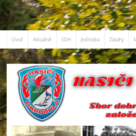
Úvod
Aktuálně
SDH
Jednotka
Zásahy
M