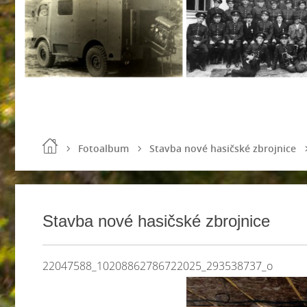
Fotoalbum
Stavba nové hasičské zbrojnice
Stavba nové hasičské zbrojnice
22047588_10208862786722025_293538737_o