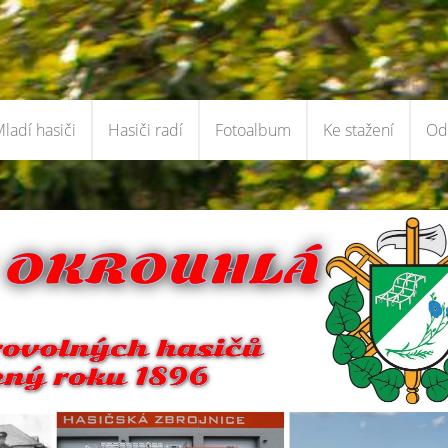
ladí hasiči
Hasiči radí
Fotoalbum
Ke stažení
Od