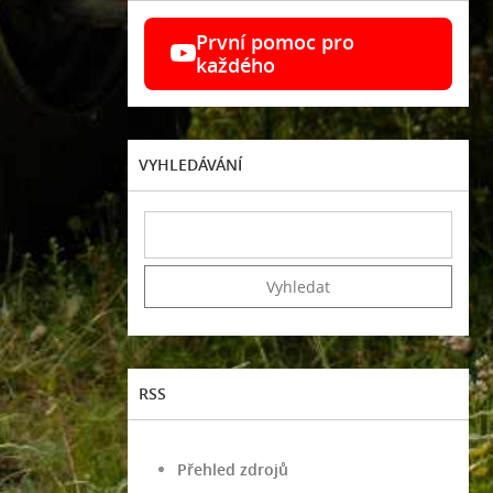
První pomoc pro
každého
VYHLEDÁVÁNÍ
RSS
Přehled zdrojů