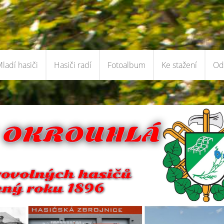
ladí hasiči
Hasiči radí
Fotoalbum
Ke stažení
Od