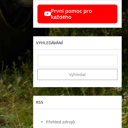
První pomoc pro
každého
VYHLEDÁVÁNÍ
RSS
Přehled zdrojů