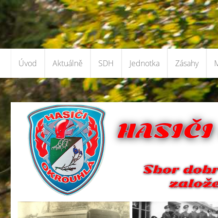
Úvod
Aktuálně
SDH
Jednotka
Zásahy
M