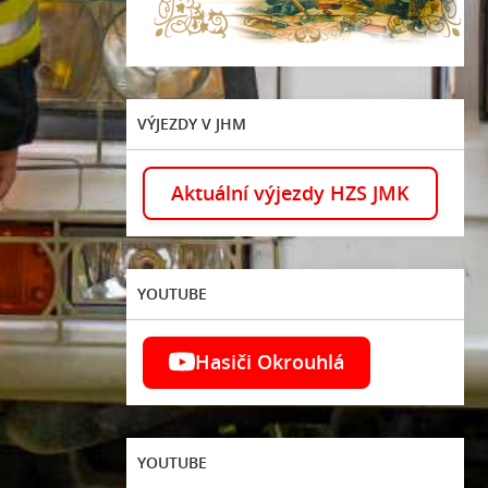
VÝJEZDY V JHM
Aktuální výjezdy HZS JMK
YOUTUBE
Hasiči Okrouhlá
YOUTUBE