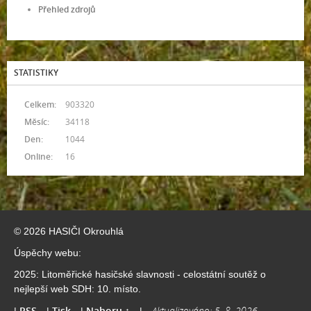
Přehled zdrojů
STATISTIKY
Celkem:
903320
Měsíc:
34118
Den:
1044
Online:
16
© 2026 HASIČI Okrouhlá
Úspěchy webu:
2025: Litoměřické hasičské slavnosti - celostátní soutěž o
nejlepší web SDH: 10. místo.
RSS
Tisk
Nahoru ↑
Aktualizováno: 5. 8. 2026
|
|
|
|