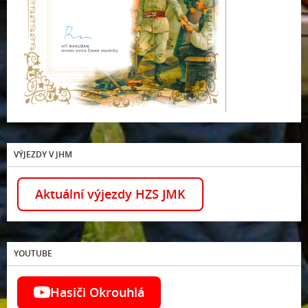
VÝJEZDY V JHM
Aktuální výjezdy HZS JMK
YOUTUBE
Hasiči Okrouhlá