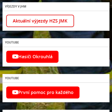
VÝJEZDY V JHM
Aktuální výjezdy HZS JMK
YOUTUBE
Hasiči Okrouhlá
YOUTUBE
První pomoc pro každého