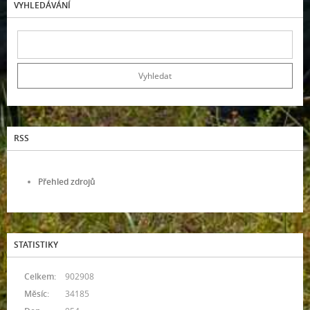
VYHLEDÁVÁNÍ
RSS
Přehled zdrojů
STATISTIKY
Celkem:
902908
Měsíc:
34185