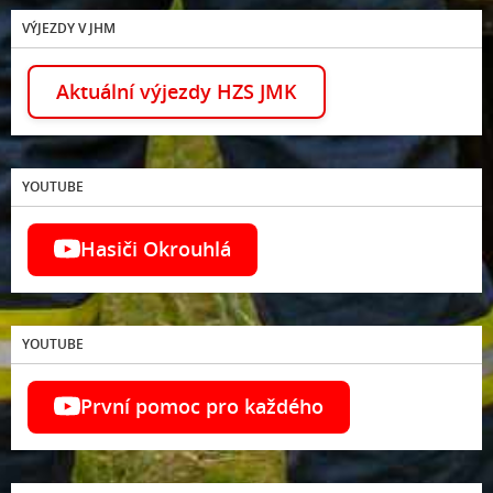
VÝJEZDY V JHM
Aktuální výjezdy HZS JMK
YOUTUBE
Hasiči Okrouhlá
YOUTUBE
První pomoc pro každého