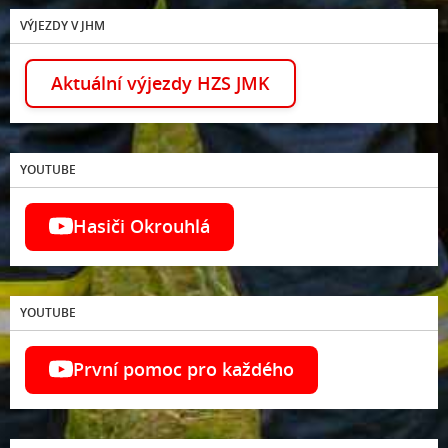
VÝJEZDY V JHM
Aktuální výjezdy HZS JMK
YOUTUBE
Hasiči Okrouhlá
YOUTUBE
První pomoc pro každého