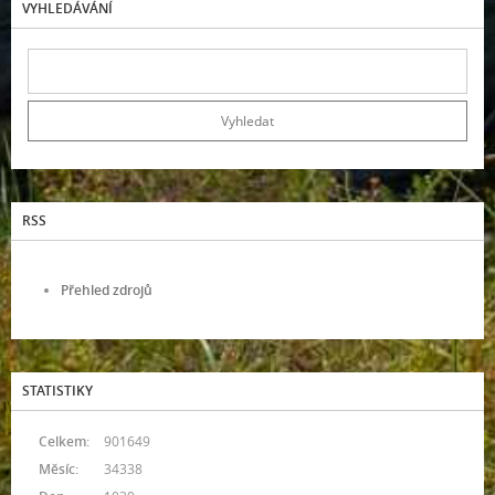
VYHLEDÁVÁNÍ
RSS
Přehled zdrojů
STATISTIKY
Celkem:
901649
Měsíc:
34338