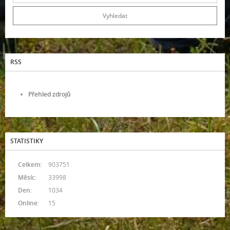
RSS
Přehled zdrojů
STATISTIKY
Celkem:
903751
Měsíc:
33998
Den:
1034
Online:
15