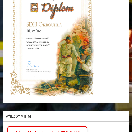
VÝJEZDY V JHM