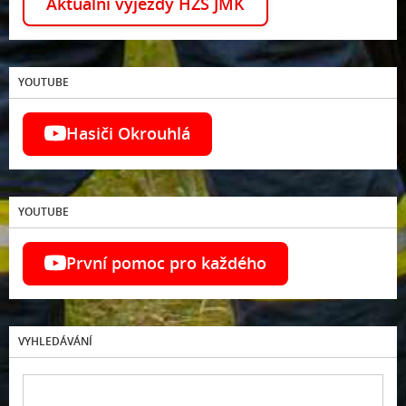
Aktuální výjezdy HZS JMK
YOUTUBE
Hasiči Okrouhlá
YOUTUBE
První pomoc pro každého
VYHLEDÁVÁNÍ