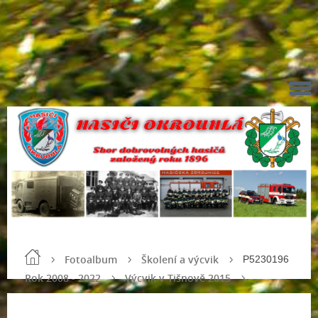
Fotoalbum
Školení a výcvik
P5230196
Rok 2008 - 2022
Výcvik v Tišnově 2015