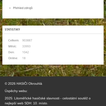
Přehled zdrojů
STATISTIKY
Celkem:
903887
Měsíc:
33993
Den:
1042
Online:
18
© 2026 HASIČI Okrouhlá
Úspěchy webu:
2025: Litoměřické hasičské slavnosti - celostátní soutěž o
nejlepší web SDH: 10. místo.