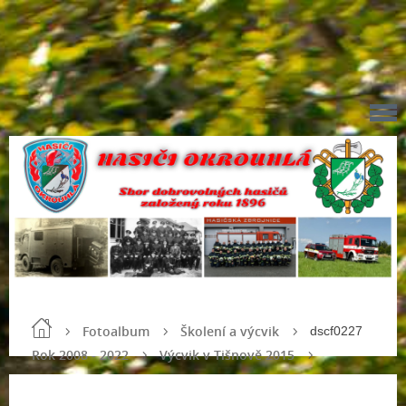
Fotoalbum
Školení a výcvik
dscf0227
Rok 2008 - 2022
Výcvik v Tišnově 2015