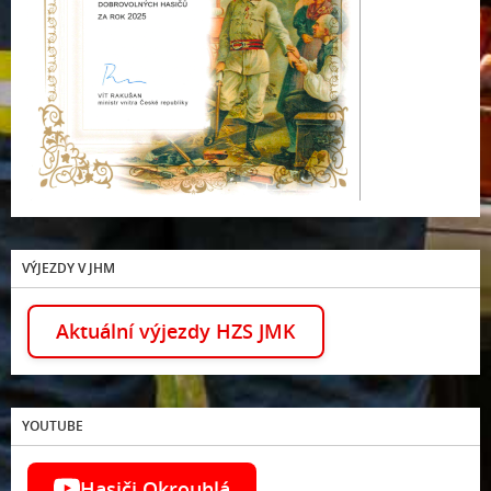
VÝJEZDY V JHM
Aktuální výjezdy HZS JMK
YOUTUBE
Hasiči Okrouhlá