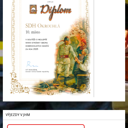
VÝJEZDY V JHM