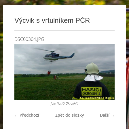
Výcvik s vrtulníkem PČR
DSC00304.JPG
foto Hasiči Okrouhlá
← Předchozí
Zpět do složky
Další →