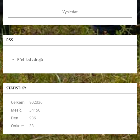
RSS
Přehled zdrojů
STATISTIKY
Celkem:
902336
Měsíc:
34156
Den:
936
Online:
33