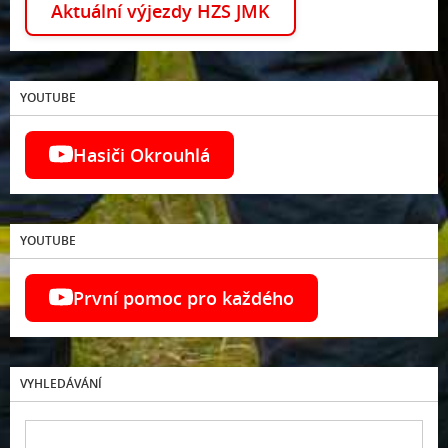
Aktuální výjezdy HZS JMK
YOUTUBE
Hasiči Okrouhlá
YOUTUBE
První pomoc pro každého
VYHLEDÁVÁNÍ