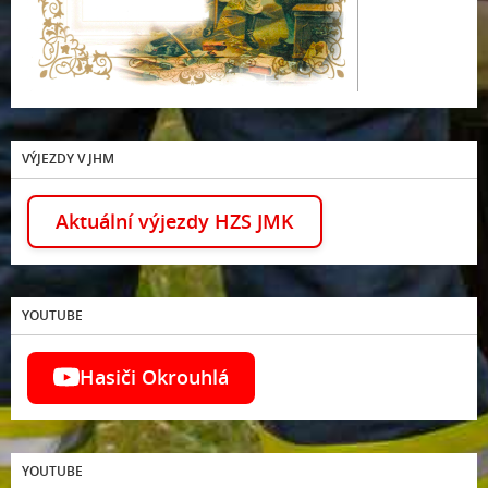
VÝJEZDY V JHM
Aktuální výjezdy HZS JMK
YOUTUBE
Hasiči Okrouhlá
YOUTUBE