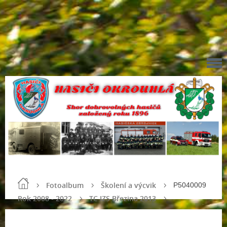
Fotoalbum
Školení a výcvik
P5040009
Rok 2008 - 2022
TC IZS Březina 2013