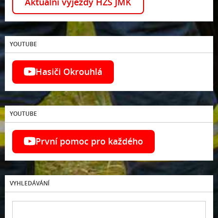
Aktuální výjezdy HZS JMK
YOUTUBE
Hasiči Okrouhlá
YOUTUBE
První pomoc pro každého
VYHLEDÁVÁNÍ