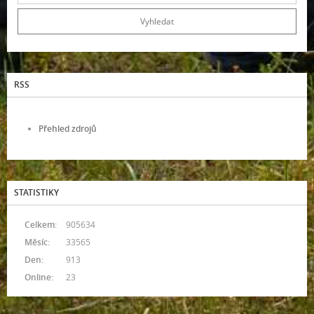
RSS
Přehled zdrojů
STATISTIKY
Celkem:
905634
Měsíc:
33565
Den:
913
Online:
23