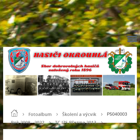
Fotoalbum
Školení a výcvik
P5040003
Rok 2008 - 2022
TC IZS Březina 2013