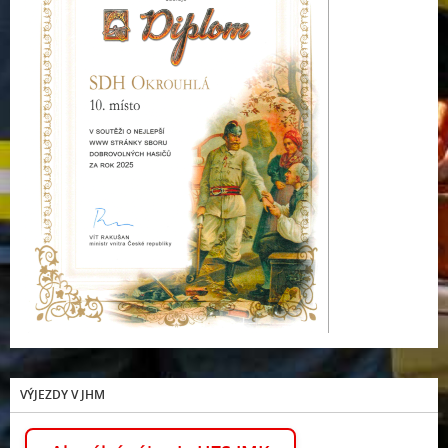
VÝJEZDY V JHM