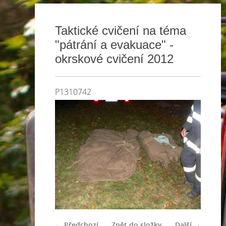
Taktické cvičení na téma
"pátrání a evakuace" -
okrskové cvičení 2012
P1310742
← Předchozí
Zpět do složky
Další →