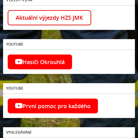
Aktuální výjezdy HZS JMK
YOUTUBE
Hasiči Okrouhlá
YOUTUBE
První pomoc pro každého
VYHLEDÁVÁNÍ