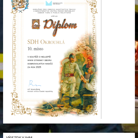
VÝJEZDY V JHM