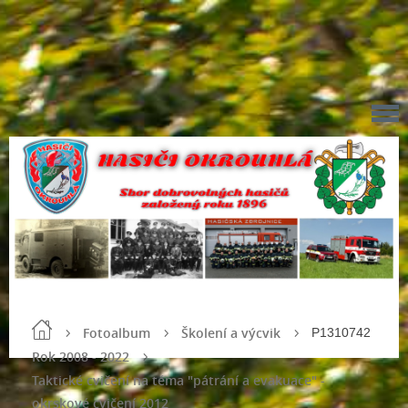
Fotoalbum
Školení a výcvik
P1310742
Rok 2008 - 2022
Taktické cvičení na téma "pátrání a evakuace" -
okrskové cvičení 2012