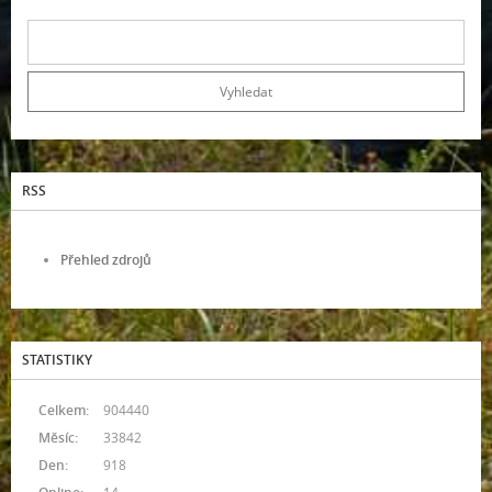
RSS
Přehled zdrojů
STATISTIKY
Celkem:
904440
Měsíc:
33842
Den:
918