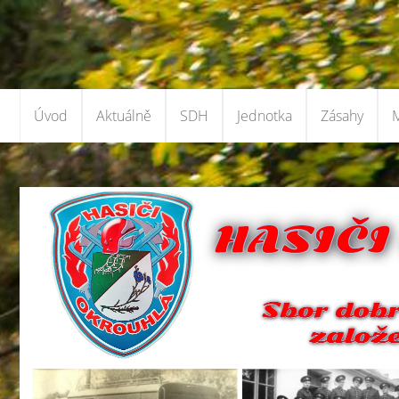
Úvod
Aktuálně
SDH
Jednotka
Zásahy
M