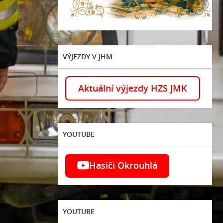
VÝJEZDY V JHM
Aktuální výjezdy HZS JMK
YOUTUBE
Hasiči Okrouhlá
YOUTUBE