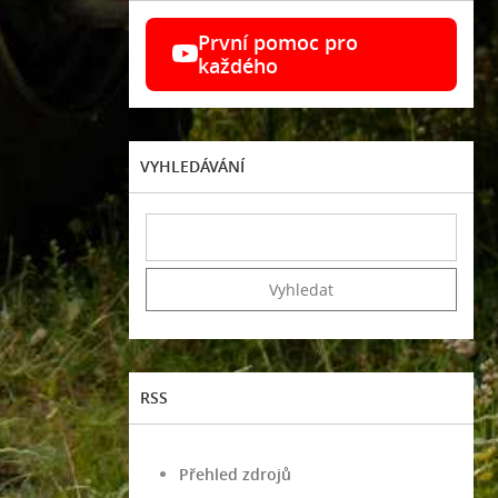
První pomoc pro
každého
VYHLEDÁVÁNÍ
RSS
Přehled zdrojů