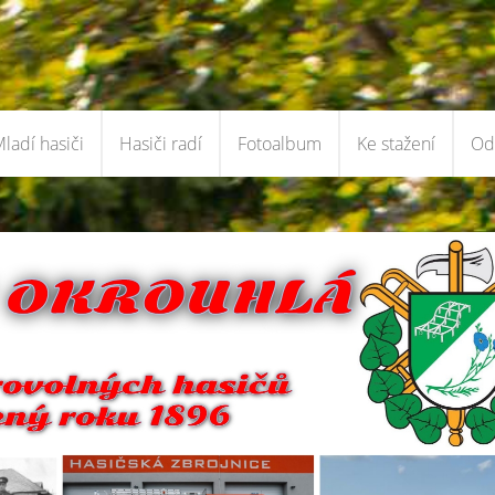
ladí hasiči
Hasiči radí
Fotoalbum
Ke stažení
Od