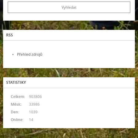
RSS
Přehled zdrojů
STATISTIKY
Celkem:
903806
Měsíc:
33986
Den:
1039
Online:
14