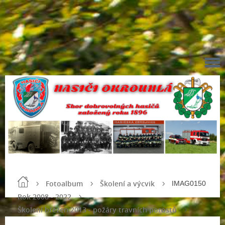
Fotoalbum
Školení a výcvik
IMAG0150
Rok 2008 - 2022
Školení březen 2013 - požáry travních porostů