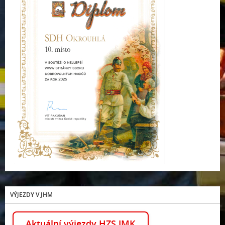
VÝJEZDY V JHM
Aktuální výjezdy HZS JMK