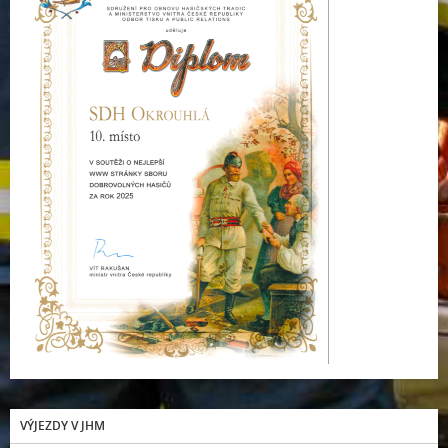
VÝJEZDY V JHM