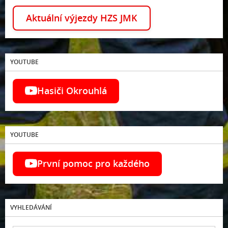
Aktuální výjezdy HZS JMK
YOUTUBE
Hasiči Okrouhlá
YOUTUBE
První pomoc pro každého
VYHLEDÁVÁNÍ