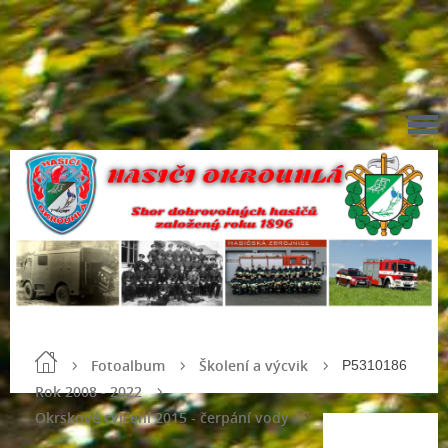
Fotoalbum
Školení a výcvik
P5310186
Rok 2008 - 2022
Okrskové cvičení 2015 - čerpání vody