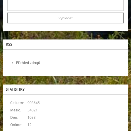
RSS
Přehled zdrojů
STATISTIKY
Celkem:
903645
Měsíc:
34021
Den:
1038
Online:
12