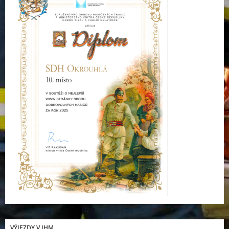
VÝJEZDY V JHM