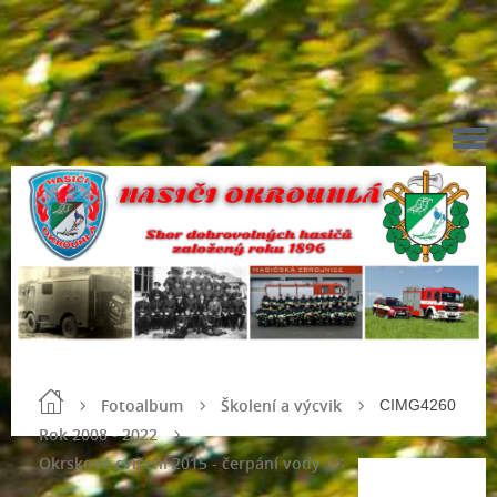
Fotoalbum
Školení a výcvik
CIMG4260
Rok 2008 - 2022
Okrskové cvičení 2015 - čerpání vody