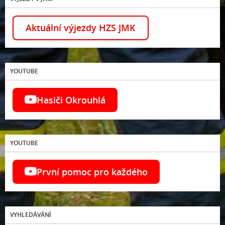
Aktuální výjezdy HZS JMK
YOUTUBE
Hasiči Okrouhlá
YOUTUBE
První pomoc pro každého
VYHLEDÁVÁNÍ