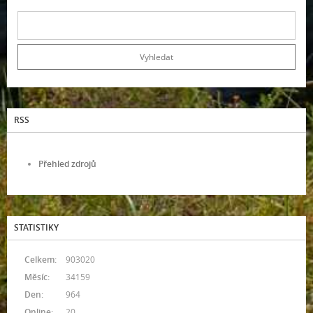
RSS
Přehled zdrojů
STATISTIKY
Celkem:
903020
Měsíc:
34159
Den:
964
Online:
20