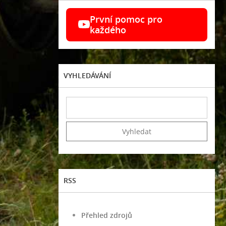
První pomoc pro
každého
VYHLEDÁVÁNÍ
RSS
Přehled zdrojů