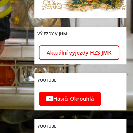
VÝJEZDY V JHM
Aktuální výjezdy HZS JMK
YOUTUBE
Hasiči Okrouhlá
YOUTUBE