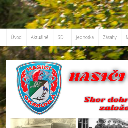
Úvod
Aktuálně
SDH
Jednotka
Zásahy
M