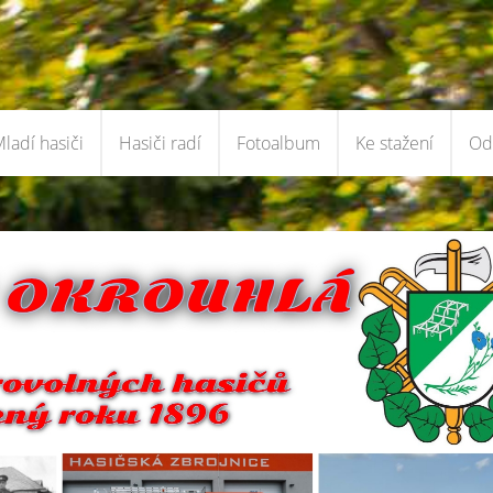
ladí hasiči
Hasiči radí
Fotoalbum
Ke stažení
Od