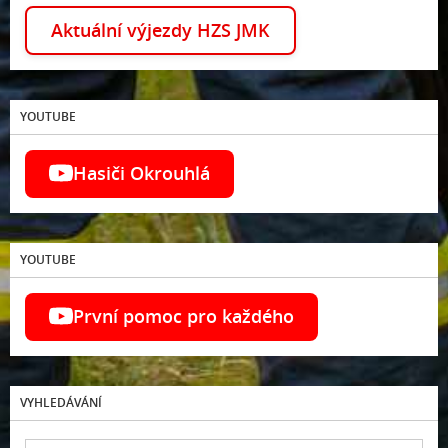
Aktuální výjezdy HZS JMK
YOUTUBE
Hasiči Okrouhlá
YOUTUBE
První pomoc pro každého
VYHLEDÁVÁNÍ