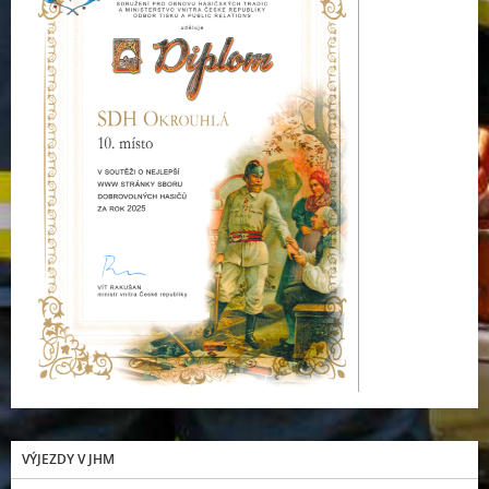
VÝJEZDY V JHM