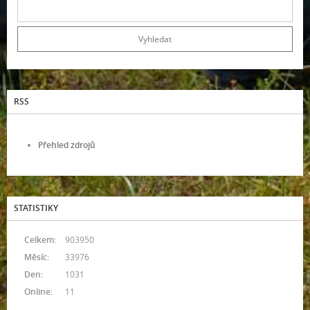
RSS
Přehled zdrojů
STATISTIKY
Celkem:
903950
Měsíc:
33976
Den:
1031
Online:
11