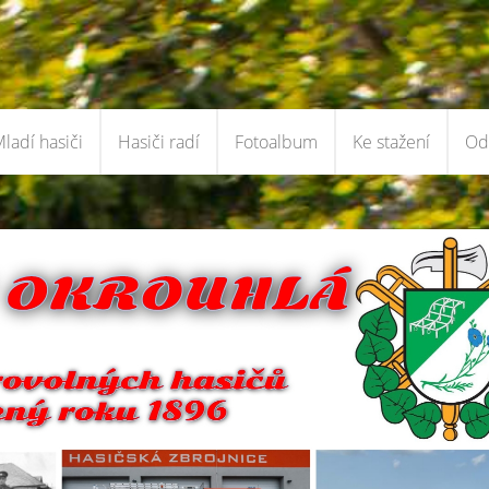
ladí hasiči
Hasiči radí
Fotoalbum
Ke stažení
Od