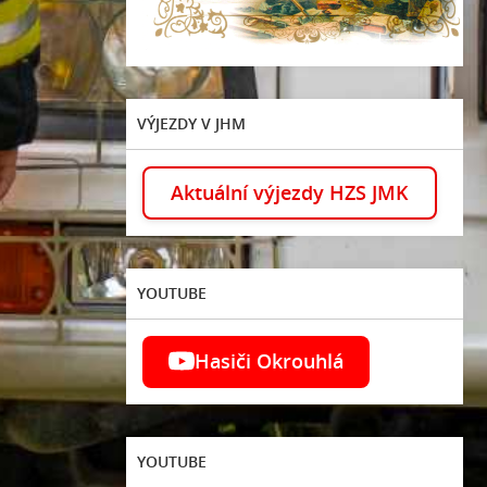
VÝJEZDY V JHM
Aktuální výjezdy HZS JMK
YOUTUBE
Hasiči Okrouhlá
YOUTUBE