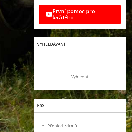
První pomoc pro
každého
VYHLEDÁVÁNÍ
RSS
Přehled zdrojů