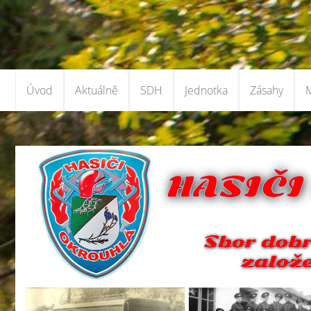
Úvod
Aktuálně
SDH
Jednotka
Zásahy
M