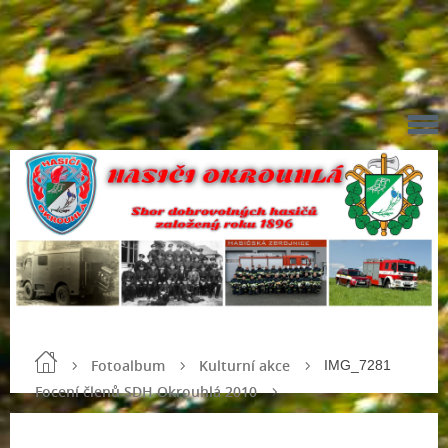
Fotoalbum
Kulturní akce
IMG_7281
Focení členů SDH Okrouhlá 2010