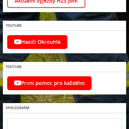
Aktuální výjezdy HZS JMK
YOUTUBE
Hasiči Okrouhlá
YOUTUBE
První pomoc pro každého
VYHLEDÁVÁNÍ