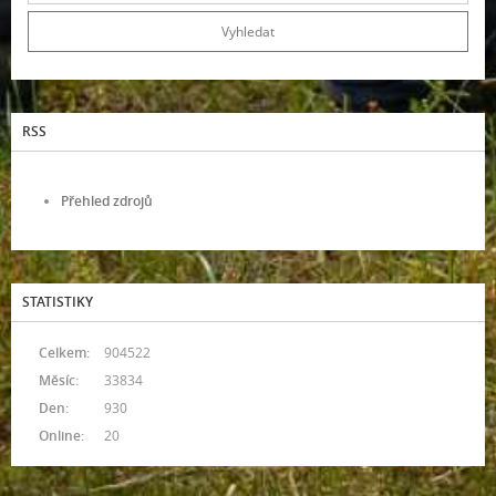
RSS
Přehled zdrojů
STATISTIKY
Celkem:
904522
Měsíc:
33834
Den:
930
Online:
20