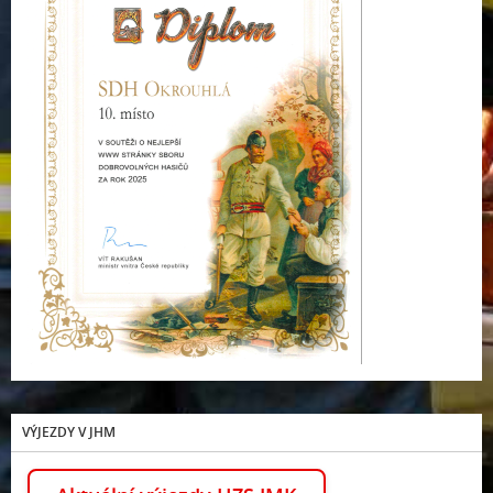
VÝJEZDY V JHM