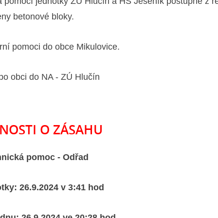
a pomocí jednotky ZÚ Hlučín a HS Jeseník postupně z ře
eny betonové bloky.
rní pomoci do obce Mikulovice.
 po obci do NA - ZÚ Hlučín
NOSTI O ZÁSAHU
hnická pomoc - Odřad
tky: 26.9.2024 v 3:41 hod
adnu: 26.9.2024 ve 20:28 hod