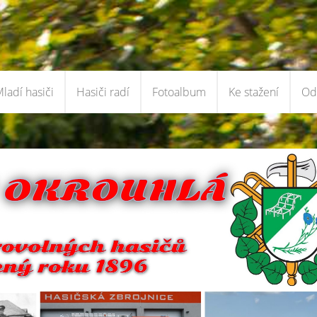
ladí hasiči
Hasiči radí
Fotoalbum
Ke stažení
Od