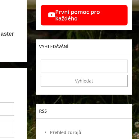
První pomoc pro
každého
aster
VYHLEDÁVÁNÍ
RSS
Přehled zdrojů