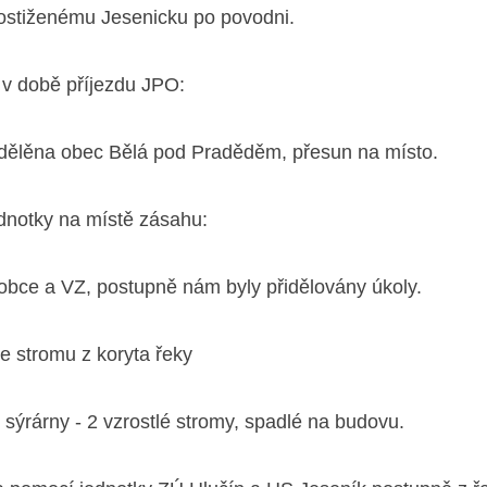
ostiženému Jesenicku po povodni.
 v době příjezdu JPO:
idělěna obec Bělá pod Praděděm, přesun na místo.
dnotky na místě zásahu:
bce a VZ, postupně nám byly přidělovány úkoly.
ce stromu z koryta řeky
y sýrárny - 2 vzrostlé stromy, spadlé na budovu.