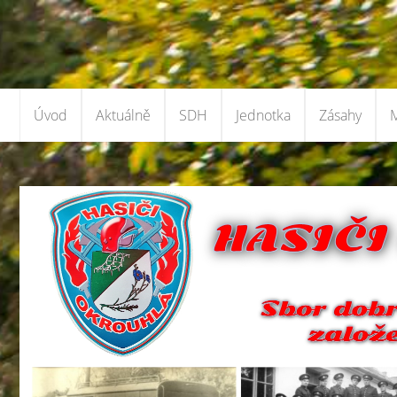
Úvod
Aktuálně
SDH
Jednotka
Zásahy
M