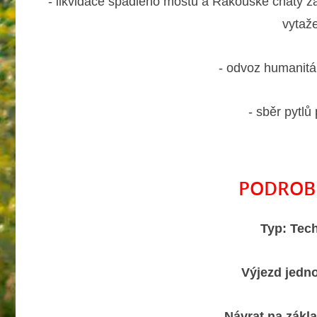
- likvidace spadlého mostu a Rakouské chaty z
vytaž
- odvoz humanitá
- sběr pytlů
PODROB
Typ: Tec
Výjezd jedno
Návrat na zákl