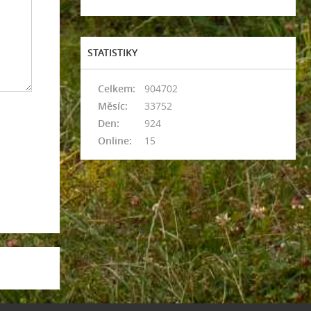
STATISTIKY
Celkem:
904702
Měsíc:
33752
Den:
924
Online:
15