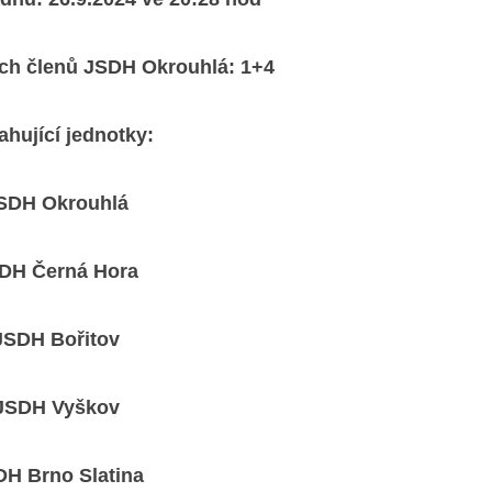
ích členů JSDH Okrouhlá: 1+4
ahující jednotky:
SDH Okrouhlá
DH Černá Hora
JSDH Bořitov
JSDH Vyškov
DH Brno Slatina