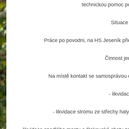
technickou pomoc p
Situace
Práce po povodni, na HS Jeseník př
Činnost je
Na místě kontakt se samosprávou o
- likvida
- likvidace stromu ze střechy hal