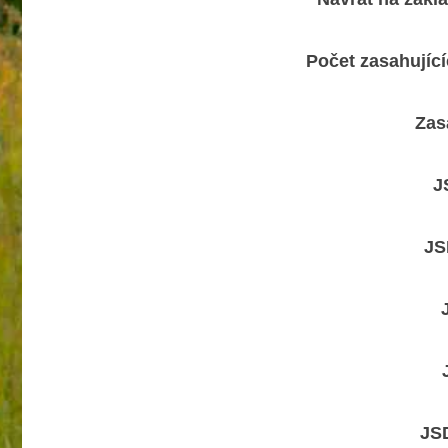
Počet zasahujíc
Zas
J
JS
JS