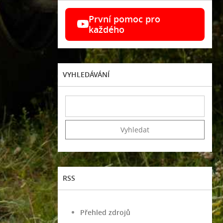
První pomoc pro
každého
VYHLEDÁVÁNÍ
RSS
Přehled zdrojů