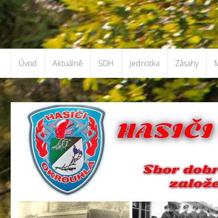
Úvod
Aktuálně
SDH
Jednotka
Zásahy
M