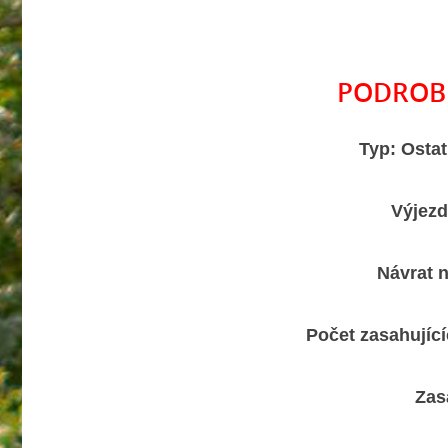
PODROB
Typ: Osta
Výjezd
Návrat 
Počet zasahujíc
Zas