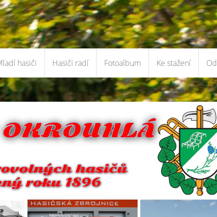
ladí hasiči
Hasiči radí
Fotoalbum
Ke stažení
Od