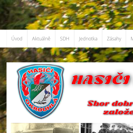
Úvod
Aktuálně
SDH
Jednotka
Zásahy
M