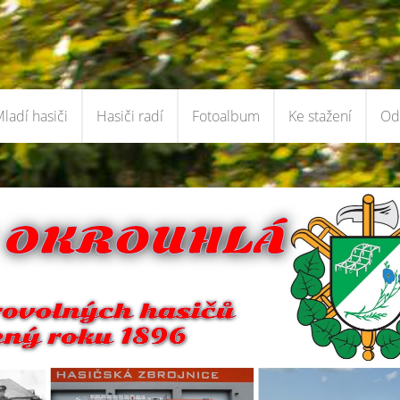
ladí hasiči
Hasiči radí
Fotoalbum
Ke stažení
Od