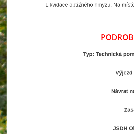
Likvidace obtížného hmyzu. Na místě 
PODROB
Typ: Technická pom
Výjezd
Návrat n
Zas
​JSDH O