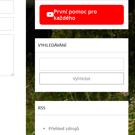
První pomoc pro
každého
VYHLEDÁVÁNÍ
RSS
Přehled zdrojů