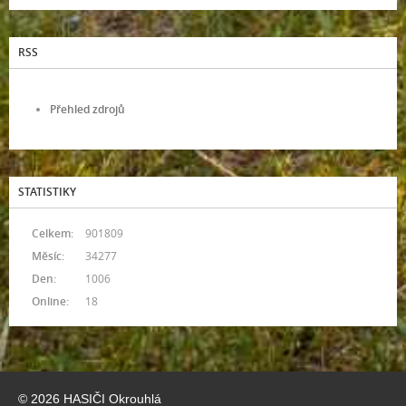
RSS
Přehled zdrojů
STATISTIKY
Celkem:
901809
Měsíc:
34277
Den:
1006
Online:
18
© 2026 HASIČI Okrouhlá