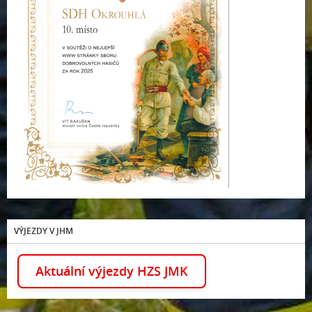
VÝJEZDY V JHM
Aktuální výjezdy HZS JMK