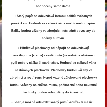
hodnoceny samostatně.
• Starý papír se odevzdává formou balíků svázaných
provázkem. Hodnotí se celková váha nasbíraného papíru.
Balíky budou váženy ve zbrojnici, následně odvezeny do
sběrny surovin.
• Hliníkové plechovky od nápojů se odevzdávají
nesešlápnuté (vratné) i sešlápnuté (nevratné) a uložené v
pytli nebo v sáčku či staré tašce. Hodnotí se celková váha
nasbíraných plechovek. Plechovky budou váženy ve
zbrojnici a roztřízeny. Nepoškozené zálohované plechovky
budou vráceny na sběrné místo, poškozené nebo nevratné
plechovky budou odevzdány do kovošrotu.
• Sběr je možné odevzdat každý první kroužek v měsíci.