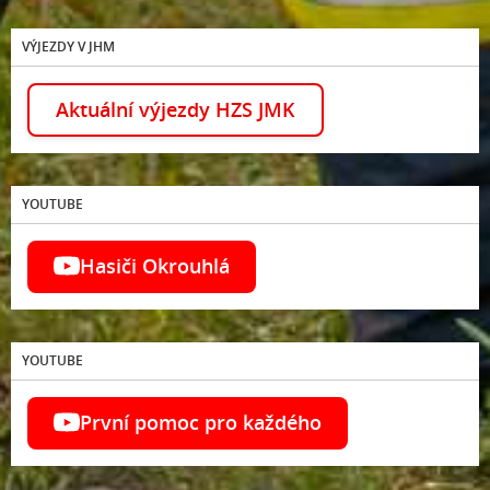
VÝJEZDY V JHM
Aktuální výjezdy HZS JMK
YOUTUBE
Hasiči Okrouhlá
YOUTUBE
První pomoc pro každého