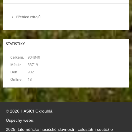
Přehled zdrojů
STATISTIKY
Celkem:
904840
Měsíc:
33719
Den:
902
Online:
13
© 2026 HASIČI Okrouhlá
Úspěchy webu:
2025: Litoměřické hasičské slavnosti - celostátní soutěž o