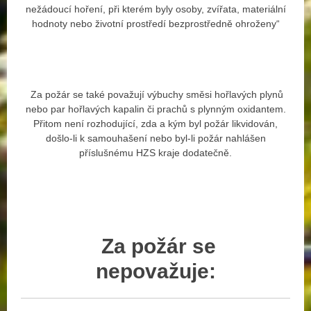
nežádoucí hoření, při kterém byly osoby, zvířata, materiální
hodnoty nebo životní prostředí bezprostředně ohroženy“
Za požár se také považují výbuchy směsi hořlavých plynů
nebo par hořlavých kapalin či prachů s plynným oxidantem.
Přitom není rozhodující, zda a kým byl požár likvidován,
došlo-li k samouhašení nebo byl-li požár nahlášen
příslušnému HZS kraje dodatečně.
Za
požár
se
nepovažuje: