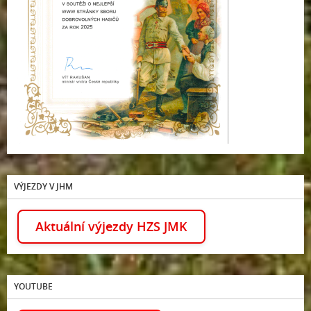
VÝJEZDY V JHM
Aktuální výjezdy HZS JMK
YOUTUBE