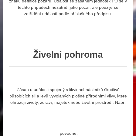
znaků definice požáru. Událost se zásahem jednotek PO se v
těchto případech nezatřídí jako požár, ale použije se
zatřídění událostí podle příslušného předpisu.
Živelní
pohroma
Zásah u události spojený s likvidací následků škodlivě
působících sil a jevů vyvolaných plošně přírodními vlivy, které
ohrožují životy, zdraví, majetek nebo životní prostředí. Např:
povodně,