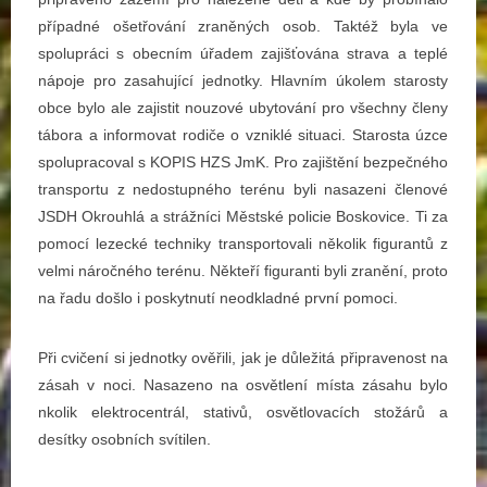
případné ošetřování zraněných osob. Taktéž byla ve
spolupráci s obecním úřadem zajišťována strava a teplé
nápoje pro zasahující jednotky. Hlavním úkolem starosty
obce bylo ale zajistit nouzové ubytování pro všechny členy
tábora a informovat rodiče o vzniklé situaci. Starosta úzce
spolupracoval s KOPIS HZS JmK. Pro zajištění bezpečného
transportu z nedostupného terénu byli nasazeni členové
JSDH Okrouhlá a strážníci Městské policie Boskovice. Ti za
pomocí lezecké techniky transportovali několik figurantů z
velmi náročného terénu. Někteří figuranti byli zranění, proto
na řadu došlo i poskytnutí neodkladné první pomoci.
Při cvičení si jednotky ověřili, jak je důležitá připravenost na
zásah v noci. Nasazeno na osvětlení místa zásahu bylo
nkolik elektrocentrál, stativů, osvětlovacích stožárů a
desítky osobních svítilen.