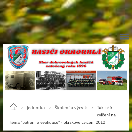
Jednotka
Školení a výcvik
Taktické
cvičení na
téma "pátrání a evakuace" - okrskové cvičení 2012