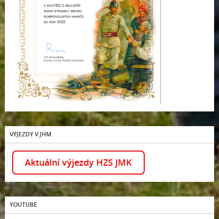
VÝJEZDY V JHM
Aktuální výjezdy HZS JMK
YOUTUBE