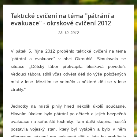
Taktické cvičení na téma "pátrání a
evakuace" - okrskové cvičení 2012
28. 10. 2012
V pátek 5. října 2012 proběhlo taktické cvičení na téma
"pátrání a evakuace" v obci Okrouhlá. Simulovala se
situace ,,Dětský tábor překvapila blesková povodeň.
Vedoucí tábora stihli včas odvést děti do výše položených
míst v lese. Mezitím se setmělo a některé děti se v lese
ztratily."
Jednotky na místě plnily hned několik úkolů současně.
Hlavním úkolem bylo pátrání po dětech a jejich bezpečná
evakuace na seřadiště techniky. Tam další skupina hasičů
postavila vojeský stan, který byl vytápěn a bylo v něm
připraveno zázemí pro nalezené děti a kde by probíhalo