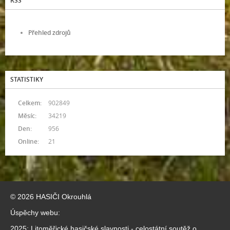
RSS
Přehled zdrojů
STATISTIKY
Celkem:
902849
Měsíc:
34219
Den:
956
Online:
21
© 2026 HASIČI Okrouhlá
Úspěchy webu:
2025: Litoměřické hasičské slavnosti - celostátní soutěž o