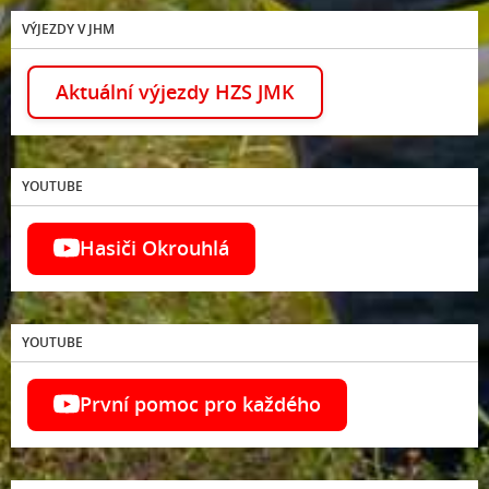
VÝJEZDY V JHM
Aktuální výjezdy HZS JMK
YOUTUBE
Hasiči Okrouhlá
YOUTUBE
První pomoc pro každého