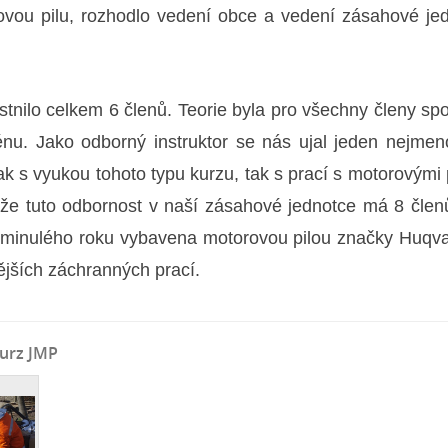
rovou pilu, rozhodlo vedení obce a vedení zásahové je
tnilo celkem 6 členů. Teorie byla pro všechny členy sp
rénu. Jako odborný instruktor se nás ujal jeden nejme
ak s vyukou tohoto typu kurzu, tak s prací s motorovými 
že tuto odbornost v naší zásahové jednotce má 8 člen
od minulého roku vybavena motorovou pilou značky Huqv
jších záchranných prací.
Kurz JMP