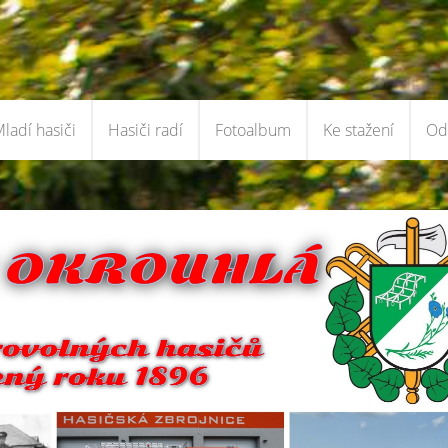
ladí hasiči
Hasiči radí
Fotoalbum
Ke stažení
Od