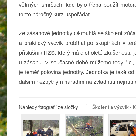
větrných smrštích, kde bylo třeba použít moto
tento náročný kurz uspořádat.
Ze zásahové jednotky Okrouhlá se školení zúčas
a praktický výcvik probíhal po skupinách v te
příslušník HZS, který má dloholeté zkušenosti, j
u zásahu. V současné době můžeme tedy říci, 
je téměř polovina jednotky. Jednotka je také 
dalším nezbytným nářadím na zvládnutí nejnutně
Školení a výcvik - 
Náhledy fotografií ze složky