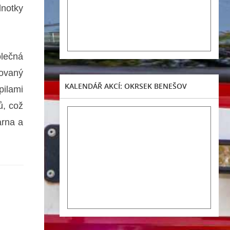
dnotky
olečná
novaný
KALENDÁŘ AKCÍ: OKRSEK BENEŠOV
pilami
ů, což
arna a