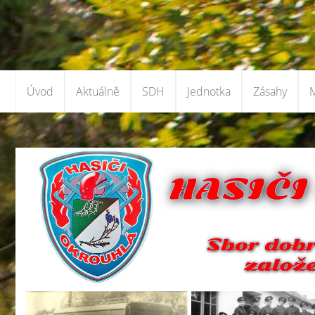
Úvod
Aktuálně
SDH
Jednotka
Zásahy
M