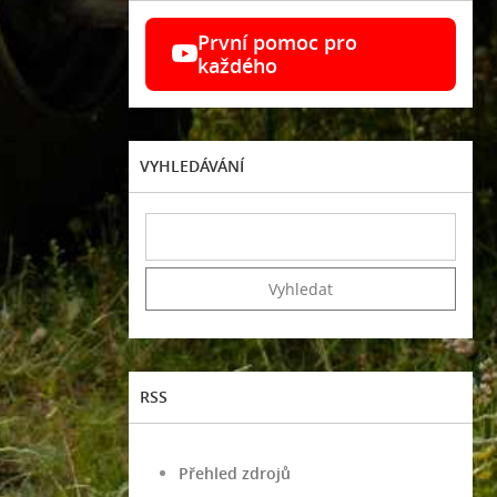
První pomoc pro
každého
VYHLEDÁVÁNÍ
RSS
Přehled zdrojů