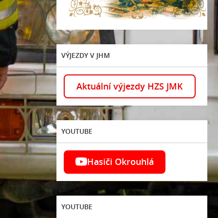
VÝJEZDY V JHM
Aktuální výjezdy HZS JMK
YOUTUBE
Hasiči Okrouhlá
YOUTUBE