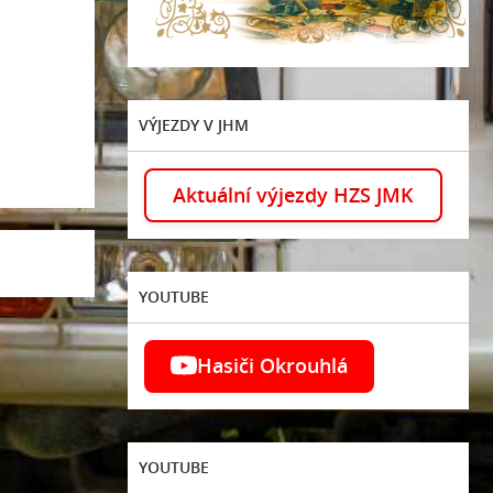
VÝJEZDY V JHM
Aktuální výjezdy HZS JMK
YOUTUBE
Hasiči Okrouhlá
YOUTUBE