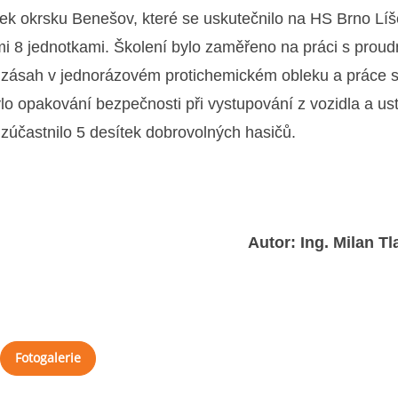
tek okrsku Benešov, které se uskutečnilo na HS Brno Líš
mi 8 jednotkami. Školení bylo zaměřeno na práci s proudn
, zásah v jednorázovém protichemickém obleku a práce 
o opakování bezpečnosti při vystupování z vozidla a us
 zúčastnilo 5 desítek dobrovolných hasičů.
Autor: Ing. Milan 