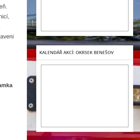
eň.
icí,
s
taveni
KALENDÁŘ AKCÍ: OKRSEK BENEŠOV
Tlamka