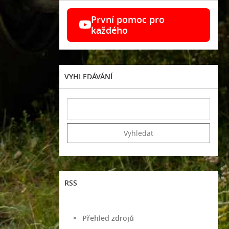
První pomoc pro
každého
VYHLEDÁVÁNÍ
RSS
Přehled zdrojů