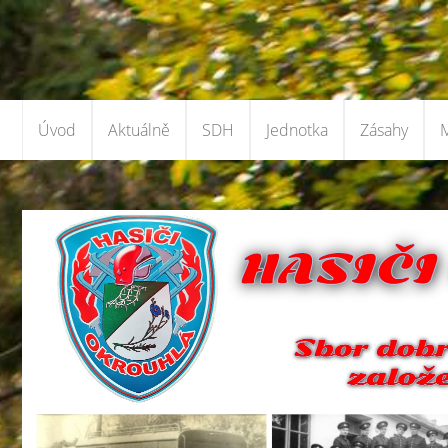
Úvod
Aktuálně
SDH
Jednotka
Zásahy
M