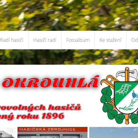
ladí hasiči
Hasiči radí
Fotoalbum
Ke stažení
Od