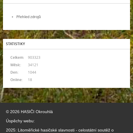
Přehled zdrojů
STATISTIKY
Celkem:
903323
Měsíc:
34121
Den:
1044
Online:
18
© 2026 HASIČI Okrouhlá
Úspěchy webu:
2025: Litoměřické hasičské slavnosti - celostátní soutěž o