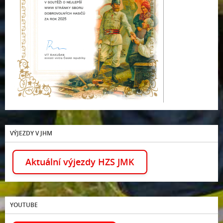
VÝJEZDY V JHM
Aktuální výjezdy HZS JMK
YOUTUBE