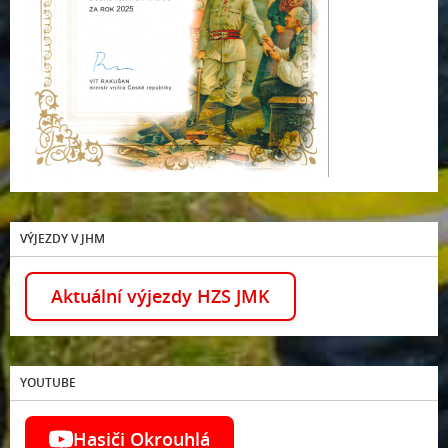
VÝJEZDY V JHM
Aktuální výjezdy HZS JMK
YOUTUBE
Hasiči Okrouhlá