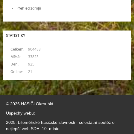
Přehled zdrojů
STATISTIKY
Celkem:
904488
Měsíc:
33823
Den:
925
Online:
21
© 2026 HASIČI Okrouhlá
Úspěchy webu:
2025: Litoměřické hasičské slavnosti - celostátní soutěž o
nejlepší web SDH: 10. místo.